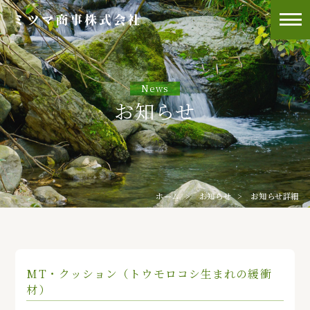
News
お知らせ
ホーム
お知らせ
お知らせ詳細
MT・クッション（トウモロコシ生まれの緩衝
材）